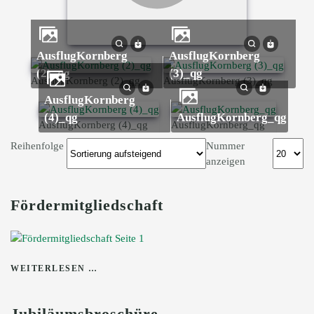
AusflugKornberg
AusflugKornberg
(2)_qg
(3)_qg
AusflugKornberg (2)_qg
AusflugKornberg (3)_qg
AusflugKornberg
(4)_qg
AusflugKornberg_qg
AusflugKornberg (4)_qg
AusflugKornberg_qg
Reihenfolge
Nummer
anzeigen
Fördermitgliedschaft
WEITERLESEN …
Jubiläumsbroschüre